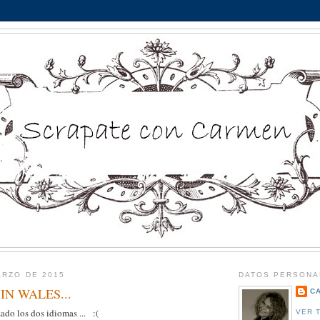
ARZO DE 2015
DATOS PERSONA
IN WALES...
C
ado los dos idiomas ... :(
VER 